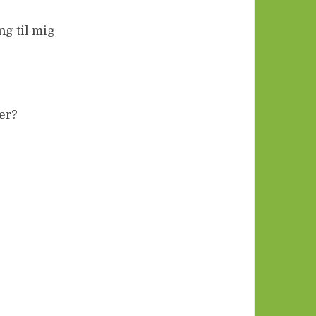
ng til mig
er?